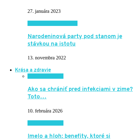
27. januára 2023
Domácnosť a bývanie
Narodeninová party pod stanom je
stávkou na istotu
13. novembra 2022
Krása a zdravie
Krása a zdravie
Ako sa chrániť pred infekciami v zime?
Toto…
10. februára 2026
Krása a zdravie
Imelo a hloh: benefity, ktoré si