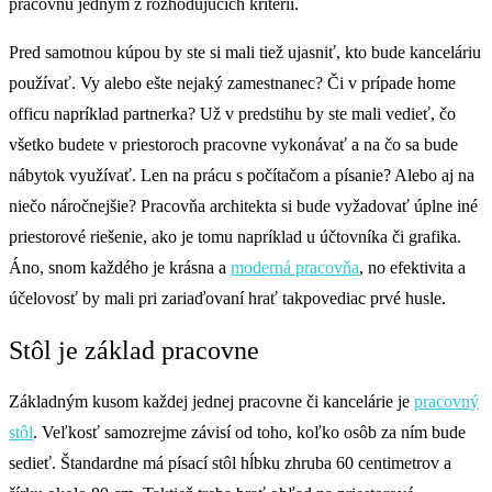
pracovňu jedným z rozhodujúcich kritérií.
Pred samotnou kúpou by ste si mali tiež ujasniť, kto bude kanceláriu
používať. Vy alebo ešte nejaký zamestnanec? Či v prípade home
officu napríklad partnerka? Už v predstihu by ste mali vedieť, čo
všetko budete v priestoroch pracovne vykonávať a na čo sa bude
nábytok využívať. Len na prácu s počítačom a písanie? Alebo aj na
niečo náročnejšie? Pracovňa architekta si bude vyžadovať úplne iné
priestorové riešenie, ako je tomu napríklad u účtovníka či grafika.
Áno, snom každého je krásna a
moderná pracovňa
, no efektivita a
účelovosť by mali pri zariaďovaní hrať takpovediac prvé husle.
Stôl je základ pracovne
Základným kusom každej jednej pracovne či kancelárie je
pracovný
stôl
. Veľkosť samozrejme závisí od toho, koľko osôb za ním bude
sedieť. Štandardne má písací stôl hĺbku zhruba 60 centimetrov a