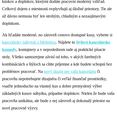
kúskov a doplnkov, ktorými dodáte pracovni moderný vzhľad.
Celkový dojem z miestnosti ovplyvňujú aj úložné priestory. Tie ale
už dávno nemusia byť len strohým, chladným a nezaujímavým
doplnkom.
Ak hľadáte moderné, no zároveň cenovo dostupné kusy, vyberte si
kancelársky nábytok z Möbelixu
. Nájdete tu
štýlové kancelárske
komody
, kontajnery a v neposlednom rade aj praktické písacie
stoly. Všetko samozrejme závisí od toho, v akých farebných
kombináciách a štýloch sa cítite príjemne a kde budete schopní bez
problémov pracovať. Na
nový dizajn pre vašu kanceláriu
či
pracovňu nepotrebujete dizajnéra či veľké finančné prostriedky,
vsaďte jednoducho na vlastný kus a dobre premyslený výber
základných kusov nábytku, prípadne doplnkov. Nielen že bude vaša
pracovňa unikátna, ale bude z nej zároveň aj dokonalý priestor na
nové pracovné výzvy.