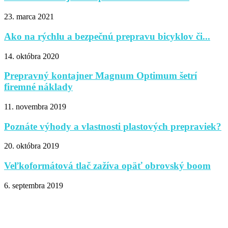
23. marca 2021
Ako na rýchlu a bezpečnú prepravu bicyklov či...
14. októbra 2020
Prepravný kontajner Magnum Optimum šetrí
firemné náklady
11. novembra 2019
Poznáte výhody a vlastnosti plastových prepraviek?
20. októbra 2019
Veľkoformátová tlač zažíva opäť obrovský boom
6. septembra 2019