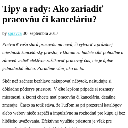
Tipy a rady: Ako zariadiť
pracovňu či kanceláriu?
by
spravca
30. septembra 2017
Pretvoriť vašu starú pracovňu na novú, či vytvoriť z prázdnej
miestnosti kancelársky priestor, v ktorom sa budete cítiť pohodlne a
zároveň vedieť efektívne zužitkovať pracovný čas, nie je úplne
jednoduchá úloha. Poradíme vám, ako na to.
Skôr než začnete bezhlavo nakupovať nábytok, naštudujte si
dôkladne pôdorys priestoru. V ešte lepšom prípade si rozmery
miestnosti, z ktorej chcete mať pracovňu či kanceláriu, detailne
zmerajte. Často sa totiž stáva, že ľuďom sa pri prezeraní katalógov
alebo webov niečo zapáči a impulzívne sa rozhodnú pre kúpu aj bez
hlbšieho uvažovania. Efektívne využitie priestoru je však pre