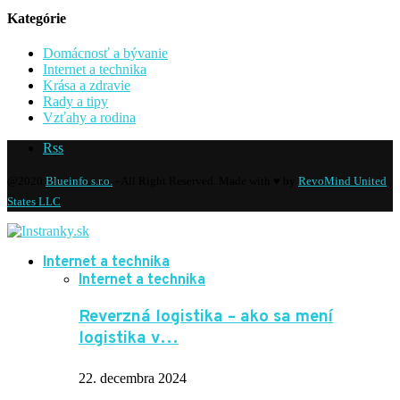
Kategórie
Domácnosť a bývanie
Internet a technika
Krása a zdravie
Rady a tipy
Vzťahy a rodina
Rss
@2020
Blueinfo s.r.o.
- All Right Reserved. Made with ♥ by
RevoMind United
States LLC
Internet a technika
Internet a technika
Reverzná logistika – ako sa mení
logistika v…
22. decembra 2024