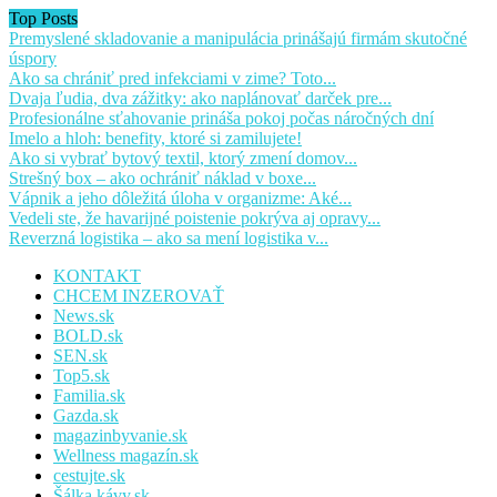
Top Posts
Premyslené skladovanie a manipulácia prinášajú firmám skutočné
úspory
Ako sa chrániť pred infekciami v zime? Toto...
Dvaja ľudia, dva zážitky: ako naplánovať darček pre...
Profesionálne sťahovanie prináša pokoj počas náročných dní
Imelo a hloh: benefity, ktoré si zamilujete!
Ako si vybrať bytový textil, ktorý zmení domov...
Strešný box – ako ochrániť náklad v boxe...
Vápnik a jeho dôležitá úloha v organizme: Aké...
Vedeli ste, že havarijné poistenie pokrýva aj opravy...
Reverzná logistika – ako sa mení logistika v...
KONTAKT
CHCEM INZEROVAŤ
News.sk
BOLD.sk
SEN.sk
Top5.sk
Familia.sk
Gazda.sk
magazinbyvanie.sk
Wellness magazín.sk
cestujte.sk
Šálka kávy.sk