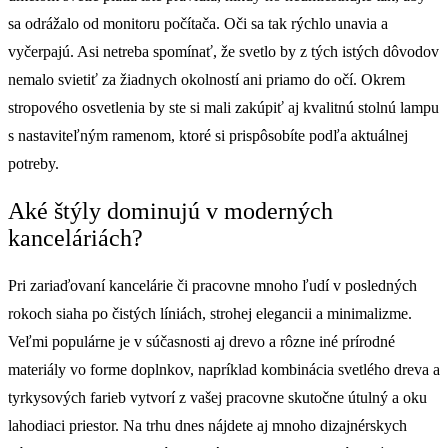
sa odrážalo od monitoru počítača. Oči sa tak rýchlo unavia a
vyčerpajú. Asi netreba spomínať, že svetlo by z tých istých dôvodov
nemalo svietiť za žiadnych okolností ani priamo do očí. Okrem
stropového osvetlenia by ste si mali zakúpiť aj kvalitnú stolnú lampu
s nastaviteľným ramenom, ktoré si prispôsobíte podľa aktuálnej
potreby.
Aké štýly dominujú v moderných
kanceláriách?
Pri zariaďovaní kancelárie či pracovne mnoho ľudí v posledných
rokoch siaha po čistých líniách, strohej elegancii a minimalizme.
Veľmi populárne je v súčasnosti aj drevo a rôzne iné prírodné
materiály vo forme doplnkov, napríklad kombinácia svetlého dreva a
tyrkysových farieb vytvorí z vašej pracovne skutočne útulný a oku
lahodiaci priestor. Na trhu dnes nájdete aj mnoho dizajnérskych