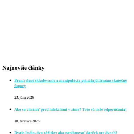
Najnovšie články
Premyslené skladovanie a manipulácia prinášajú firmám skutočné
úspory
23. júna 2026
Ako sa chrániť pred infekciami v zime? Toto sú naše odporúčania!
10. februára 2026
Dvaja ľudia, dva zážitky: ako naplánovať darček pre dvoch?