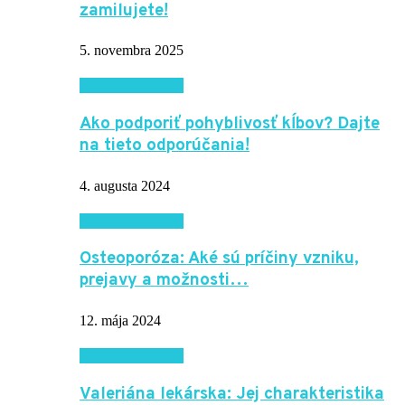
zamilujete!
5. novembra 2025
Krása a zdravie
Ako podporiť pohyblivosť kĺbov? Dajte
na tieto odporúčania!
4. augusta 2024
Krása a zdravie
Osteoporóza: Aké sú príčiny vzniku,
prejavy a možnosti…
12. mája 2024
Krása a zdravie
Valeriána lekárska: Jej charakteristika