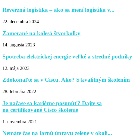
Reverzná logistika – ako sa mení logistika v...
22. decembra 2024
Zamerané na kolesá štvorkolky
14. augusta 2023
Spotreba elektrickej energie veľké a stredné podniky
12. mája 2023
Zdokonaľte sa v Ciscu. Ako? S kvalitným školením
28. februára 2022
Je načase sa kariérne posunúť? Dajte sa
na certifikované Cisco školenie
1. novembra 2021
Nemáte čas na jarnú úpravu zelene v okolí...