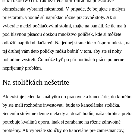
šírku okolo 80 cm. Taktiež treba brať ohľad na priestorové
obmedzenia vybranej miestnosti. V prípade, že bojujete s malým
priestorom, vhodné sú napríklad rôzne pracovné stoly. Ak si
vyberáte medzi počítačovými stolmi, majte na pamäti, že tie majú
pod hlavnou písacou doskou množstvo poličiek, kde si môžete
odložiť napríklad tlačiareň. Na jednej strane ide o úsporu miesta, na
tej druhej vám tieto poličky môžu brániť v tom, aby ste si nohy
pohodlne vystreli. Čo môže byť po pár hodinách práce pomerne
nepríjemný problém.
Na stoličkách nešetrite
Ak existuje jeden kus nábytku do pracovne a kancelárie, do ktorého
by ste mali rozhodne investovať, bude to kancelárska stolička.
Sedením strávime denne niekedy aj desať hodín, naša chrbtica preto
potrebuje kvalitnú oporu, inak si zarábame na rôzne zdravotné
problémy. Ak vyberáte stoličky do kancelárie pre zamestnancov,