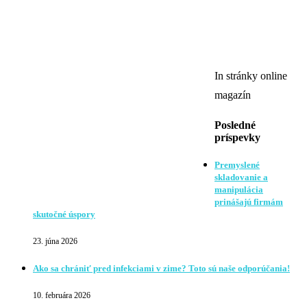
In stránky online
magazín
Posledné
príspevky
Premyslené
skladovanie a
manipulácia
prinášajú firmám
skutočné úspory
23. júna 2026
Ako sa chrániť pred infekciami v zime? Toto sú naše odporúčania!
10. februára 2026