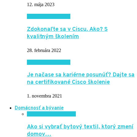
12. mája 2023
Internet a technika
Zdokonaľte sa v Ciscu. Ako? S
kvalitným školením
28. februára 2022
Internet a technika
Je načase sa kariérne posunúť? Dajte sa
na certifikované Cisco školenie
1. novembra 2021
Domácnosť a bývanie
Domácnosť a bývanie
Ako si vybrať bytový textil, ktorý zmení
domov…