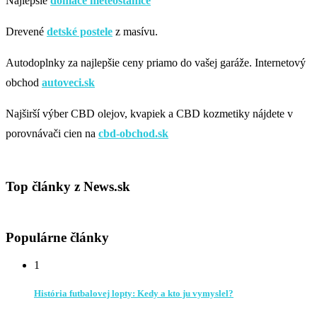
Najlepšie
domáce meteostanice
Drevené
detské postele
z masívu.
Autodoplnky za najlepšie ceny priamo do vašej garáže. Internetový
obchod
autoveci.sk
Najširší výber CBD olejov, kvapiek a CBD kozmetiky nájdete v
porovnávači cien na
cbd-obchod.sk
Top články z News.sk
Populárne články
1
História futbalovej lopty: Kedy a kto ju vymyslel?