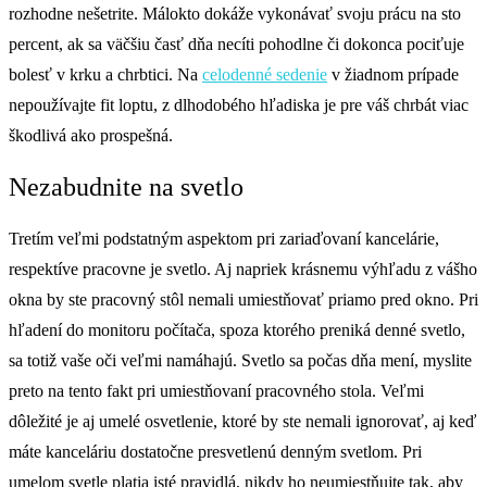
rozhodne nešetrite. Málokto dokáže vykonávať svoju prácu na sto
percent, ak sa väčšiu časť dňa necíti pohodlne či dokonca pociťuje
bolesť v krku a chrbtici. Na
celodenné sedenie
v žiadnom prípade
nepoužívajte fit loptu, z dlhodobého hľadiska je pre váš chrbát viac
škodlivá ako prospešná.
Nezabudnite na svetlo
Tretím veľmi podstatným aspektom pri zariaďovaní kancelárie,
respektíve pracovne je svetlo. Aj napriek krásnemu výhľadu z vášho
okna by ste pracovný stôl nemali umiestňovať priamo pred okno. Pri
hľadení do monitoru počítača, spoza ktorého preniká denné svetlo,
sa totiž vaše oči veľmi namáhajú. Svetlo sa počas dňa mení, myslite
preto na tento fakt pri umiestňovaní pracovného stola. Veľmi
dôležité je aj umelé osvetlenie, ktoré by ste nemali ignorovať, aj keď
máte kanceláriu dostatočne presvetlenú denným svetlom. Pri
umelom svetle platia isté pravidlá, nikdy ho neumiestňujte tak, aby