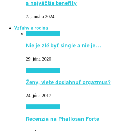
a najväčšie benefity
7. januára 2024
Vzťahy a rodina
Vzťahy a rodina
Nie je zlé byť single a nie je…
29. júna 2020
Vzťahy a rodina
Ženy, viete dosiahnuť orgazmus?
24. júna 2017
Vzťahy a rodina
Recenzia na Phallosan Forte