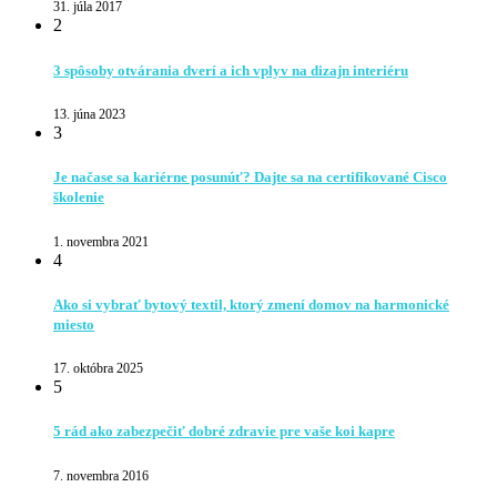
31. júla 2017
2
3 spôsoby otvárania dverí a ich vplyv na dizajn interiéru
13. júna 2023
3
Je načase sa kariérne posunúť? Dajte sa na certifikované Cisco
školenie
1. novembra 2021
4
Ako si vybrať bytový textil, ktorý zmení domov na harmonické
miesto
17. októbra 2025
5
5 rád ako zabezpečiť dobré zdravie pre vaše koi kapre
7. novembra 2016