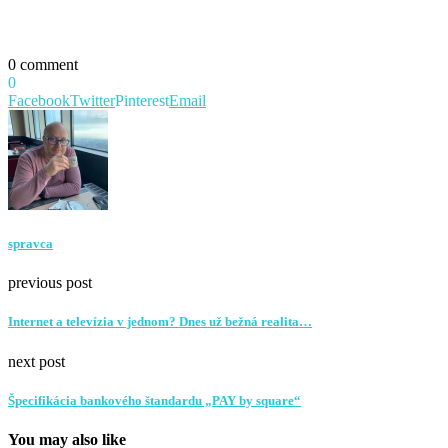
0 comment
0
Facebook
Twitter
Pinterest
Email
spravca
previous post
Internet a televízia v jednom? Dnes už bežná realita…
next post
Špecifikácia bankového štandardu „PAY by square“
You may also like