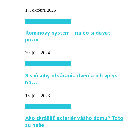
17. októbra 2025
Domácnosť a bývanie
Komínový systém – na čo si dávať
pozor…
30. júna 2024
Domácnosť a bývanie
3 spôsoby otvárania dverí a ich vplyv
na…
13. júna 2023
Domácnosť a bývanie
Ako skrášliť exteriér vášho domu? Toto
sú naše…