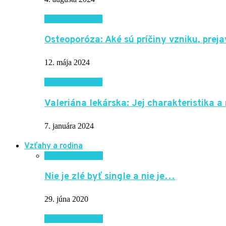
Krása a zdravie
Osteoporóza: Aké sú príčiny vzniku, pre
12. mája 2024
Krása a zdravie
Valeriána lekárska: Jej charakteristika a
7. januára 2024
Vzťahy a rodina
Vzťahy a rodina
Nie je zlé byť single a nie je…
29. júna 2020
Vzťahy a rodina