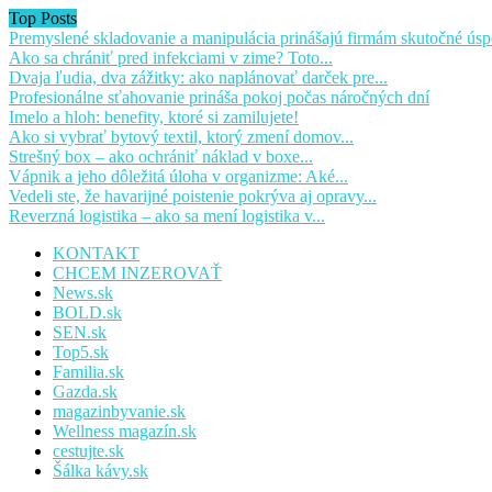
Top Posts
Premyslené skladovanie a manipulácia prinášajú firmám skutočné úsp
Ako sa chrániť pred infekciami v zime? Toto...
Dvaja ľudia, dva zážitky: ako naplánovať darček pre...
Profesionálne sťahovanie prináša pokoj počas náročných dní
Imelo a hloh: benefity, ktoré si zamilujete!
Ako si vybrať bytový textil, ktorý zmení domov...
Strešný box – ako ochrániť náklad v boxe...
Vápnik a jeho dôležitá úloha v organizme: Aké...
Vedeli ste, že havarijné poistenie pokrýva aj opravy...
Reverzná logistika – ako sa mení logistika v...
KONTAKT
CHCEM INZEROVAŤ
News.sk
BOLD.sk
SEN.sk
Top5.sk
Familia.sk
Gazda.sk
magazinbyvanie.sk
Wellness magazín.sk
cestujte.sk
Šálka kávy.sk