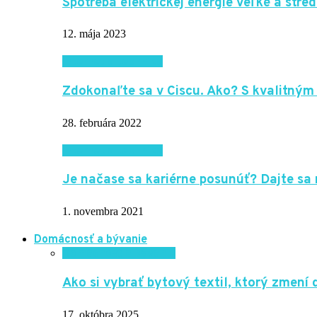
Spotreba elektrickej energie veľké a stre
12. mája 2023
Internet a technika
Zdokonaľte sa v Ciscu. Ako? S kvalitným
28. februára 2022
Internet a technika
Je načase sa kariérne posunúť? Dajte sa 
1. novembra 2021
Domácnosť a bývanie
Domácnosť a bývanie
Ako si vybrať bytový textil, ktorý zmen
17. októbra 2025