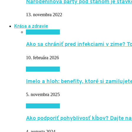
Narodeninová party pod stanom je stávk
13. novembra 2022
Krása a zdravie
Krása a zdravie
Ako sa chrániť pred infekciami v zime? 
10. februára 2026
Krása a zdravie
Imelo a hloh: benefity, ktoré si zamilujete
5. novembra 2025
Krása a zdravie
Ako podporiť pohyblivosť kĺbov? Dajte na
4. augusta 2024