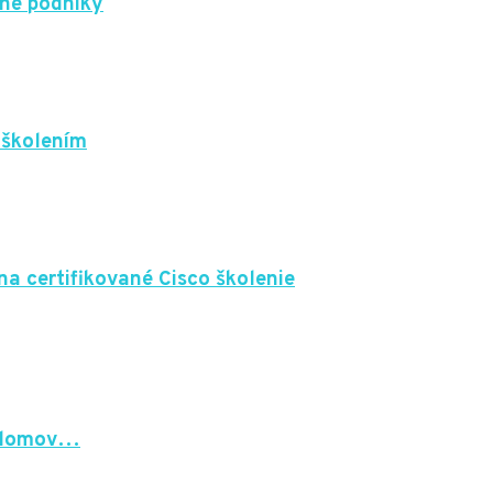
dné podniky
 školením
na certifikované Cisco školenie
í domov…