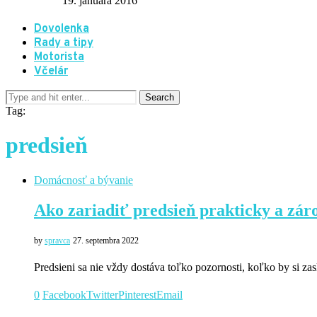
19. januára 2016
Dovolenka
Rady a tipy
Motorista
Včelár
Tag:
predsieň
Domácnosť a bývanie
Ako zariadiť predsieň prakticky a zár
by
spravca
27. septembra 2022
Predsieni sa nie vždy dostáva toľko pozornosti, koľko by si za
0
Facebook
Twitter
Pinterest
Email