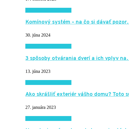
Domácnosť a bývanie
Komínový systém – na čo si dávať pozo
30. júna 2024
Domácnosť a bývanie
3 spôsoby otvárania dverí a ich vplyv n
13. júna 2023
Domácnosť a bývanie
Ako skrášliť exteriér vášho domu? Toto
27. januára 2023
Domácnosť a bývanie