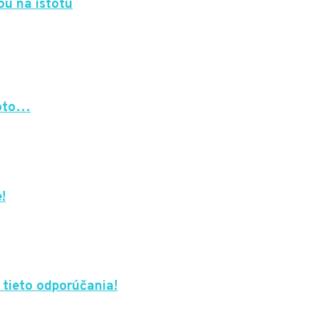
ou na istotu
Toto…
!
 tieto odporúčania!