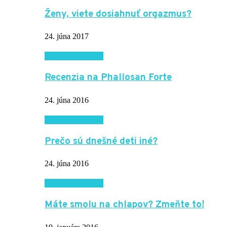
Ženy, viete dosiahnuť orgazmus?
24. júna 2017
Vzťahy a rodina
Recenzia na Phallosan Forte
24. júna 2016
Vzťahy a rodina
Prečo sú dnešné deti iné?
24. júna 2016
Vzťahy a rodina
Máte smolu na chlapov? Zmeňte to!