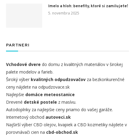
Imelo a hloh: benefity, ktoré si zamilujete!
5. novembra 2025
PARTNERI
Vchodové dvere
do domu z kvalitných materiálov v širokej
palete modelov a farieb.
Široký výber
kvalitných odpudzovačov
za bezkonkurenčné
ceny nájdete na odpudzovace.sk
Najlepšie
domáce meteostanice
Drevené
detské postele
z masívu.
Autodoplnky za najlepšie ceny priamo do vašej garáže.
Internetový obchod
autoveci.sk
Najširší výber CBD olejov, kvapiek a CBD kozmetiky nájdete v
porovnávači cien na
cbd-obchod.sk