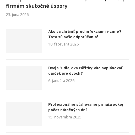
firmám skutočné úspory
23. júna 2026
Ako sa chrániť pred infekciami v zime?
Toto sú naše odporúčania!
10. februára 2026
Dvaja ľudia, dva zážitky: ako naplánovať
darček pre dvoch?
6. januára 2026
Profesionálne sťahovanie prináša pokoj
počas náročných dní
15. novembra 2025