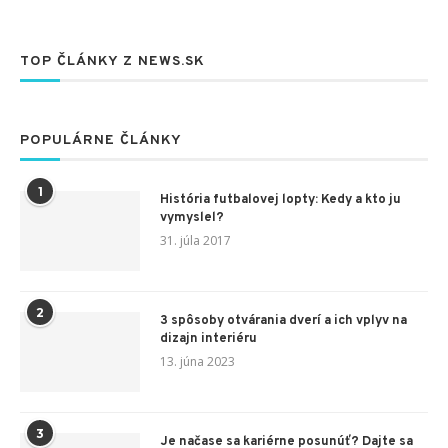
TOP ČLÁNKY Z NEWS.SK
POPULÁRNE ČLÁNKY
1
História futbalovej lopty: Kedy a kto ju
vymyslel?
31. júla 2017
2
3 spôsoby otvárania dverí a ich vplyv na
dizajn interiéru
13. júna 2023
3
Je načase sa kariérne posunúť? Dajte sa