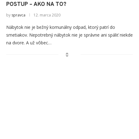
POSTUP – AKO NA TO?
by
spravca
12. marca 2020
Nábytok nie je bežný komunálny odpad, ktorý patrí do
smetiakov. Nepotrebný nábytok nie je správne ani spáliť niekde
na dvore. A už vôbec…