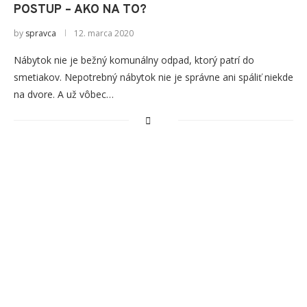
POSTUP – AKO NA TO?
by
spravca
12. marca 2020
Nábytok nie je bežný komunálny odpad, ktorý patrí do
smetiakov. Nepotrebný nábytok nie je správne ani spáliť niekde
na dvore. A už vôbec…