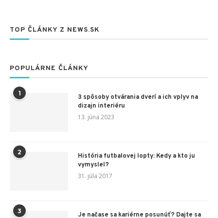
TOP ČLÁNKY Z NEWS.SK
POPULÁRNE ČLÁNKY
1
3 spôsoby otvárania dverí a ich vplyv na
dizajn interiéru
13. júna 2023
2
História futbalovej lopty: Kedy a kto ju
vymyslel?
31. júla 2017
3
Je načase sa kariérne posunúť? Dajte sa