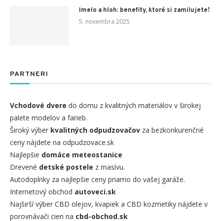
Imelo a hloh: benefity, ktoré si zamilujete!
5. novembra 2025
PARTNERI
Vchodové dvere
do domu z kvalitných materiálov v širokej
palete modelov a farieb.
Široký výber
kvalitných odpudzovačov
za bezkonkurenčné
ceny nájdete na odpudzovace.sk
Najlepšie
domáce meteostanice
Drevené
detské postele
z masívu.
Autodoplnky za najlepšie ceny priamo do vašej garáže.
Internetový obchod
autoveci.sk
Najširší výber CBD olejov, kvapiek a CBD kozmetiky nájdete v
porovnávači cien na
cbd-obchod.sk