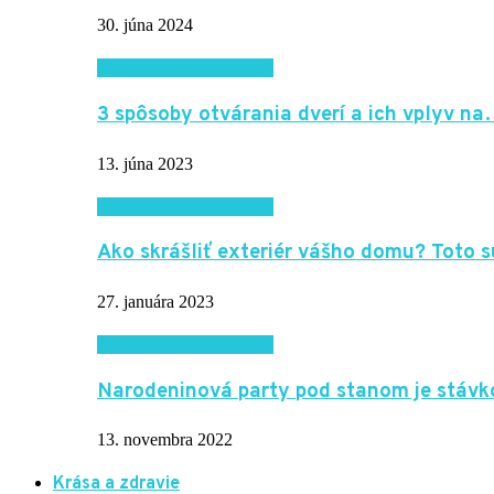
30. júna 2024
Domácnosť a bývanie
3 spôsoby otvárania dverí a ich vplyv n
13. júna 2023
Domácnosť a bývanie
Ako skrášliť exteriér vášho domu? Toto
27. januára 2023
Domácnosť a bývanie
Narodeninová party pod stanom je stávk
13. novembra 2022
Krása a zdravie