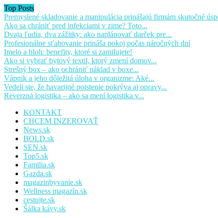
Top Posts
Premyslené skladovanie a manipulácia prinášajú firmám skutočné úsp
Ako sa chrániť pred infekciami v zime? Toto...
Dvaja ľudia, dva zážitky: ako naplánovať darček pre...
Profesionálne sťahovanie prináša pokoj počas náročných dní
Imelo a hloh: benefity, ktoré si zamilujete!
Ako si vybrať bytový textil, ktorý zmení domov...
Strešný box – ako ochrániť náklad v boxe...
Vápnik a jeho dôležitá úloha v organizme: Aké...
Vedeli ste, že havarijné poistenie pokrýva aj opravy...
Reverzná logistika – ako sa mení logistika v...
KONTAKT
CHCEM INZEROVAŤ
News.sk
BOLD.sk
SEN.sk
Top5.sk
Familia.sk
Gazda.sk
magazinbyvanie.sk
Wellness magazín.sk
cestujte.sk
Šálka kávy.sk