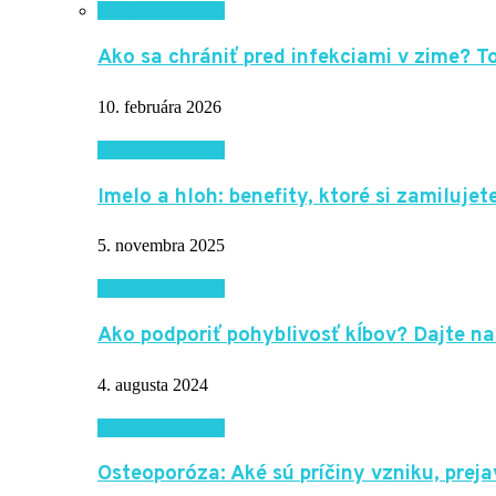
Krása a zdravie
Ako sa chrániť pred infekciami v zime? 
10. februára 2026
Krása a zdravie
Imelo a hloh: benefity, ktoré si zamilujete
5. novembra 2025
Krása a zdravie
Ako podporiť pohyblivosť kĺbov? Dajte na
4. augusta 2024
Krása a zdravie
Osteoporóza: Aké sú príčiny vzniku, pre