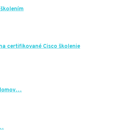
 školením
na certifikované Cisco školenie
í domov…
r…