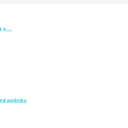
ka v…
dné podniky