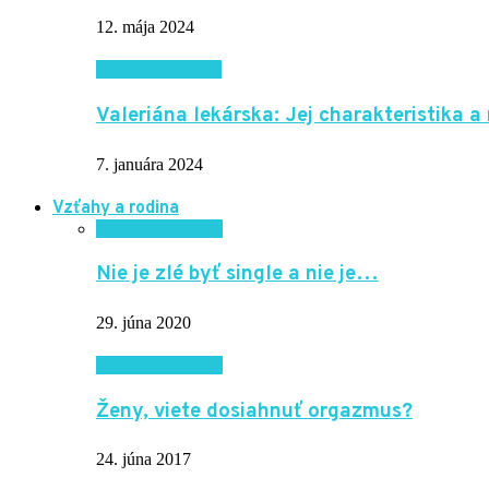
12. mája 2024
Krása a zdravie
Valeriána lekárska: Jej charakteristika a
7. januára 2024
Vzťahy a rodina
Vzťahy a rodina
Nie je zlé byť single a nie je…
29. júna 2020
Vzťahy a rodina
Ženy, viete dosiahnuť orgazmus?
24. júna 2017