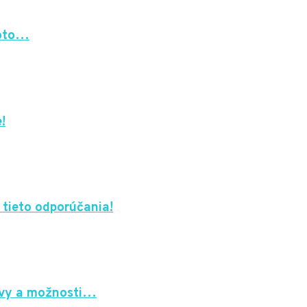
Toto…
!
 tieto odporúčania!
javy a možnosti…