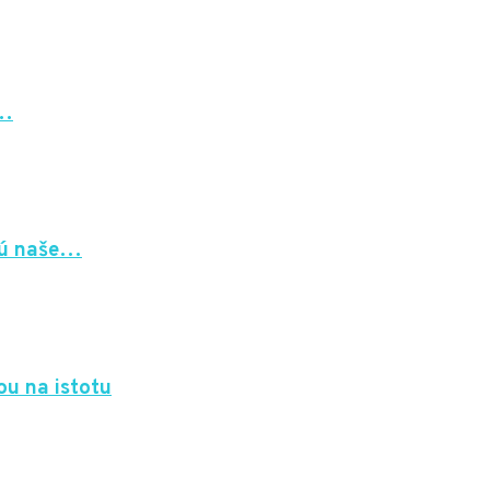
a…
 sú naše…
ou na istotu