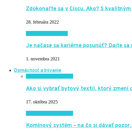
Zdokonaľte sa v Ciscu. Ako? S kvalitným
28. februára 2022
Internet a technika
Je načase sa kariérne posunúť? Dajte sa 
1. novembra 2021
Domácnosť a bývanie
Domácnosť a bývanie
Ako si vybrať bytový textil, ktorý zmen
17. októbra 2025
Domácnosť a bývanie
Komínový systém – na čo si dávať pozo