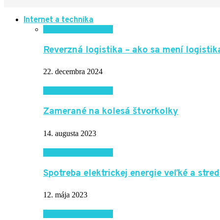
Internet a technika
Internet a technika
Reverzná logistika – ako sa mení logisti
22. decembra 2024
Internet a technika
Zamerané na kolesá štvorkolky
14. augusta 2023
Internet a technika
Spotreba elektrickej energie veľké a stre
12. mája 2023
Internet a technika