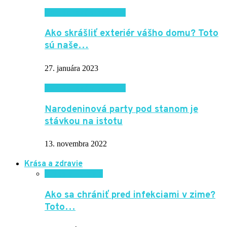
Domácnosť a bývanie
Ako skrášliť exteriér vášho domu? Toto
sú naše…
27. januára 2023
Domácnosť a bývanie
Narodeninová party pod stanom je
stávkou na istotu
13. novembra 2022
Krása a zdravie
Krása a zdravie
Ako sa chrániť pred infekciami v zime?
Toto…