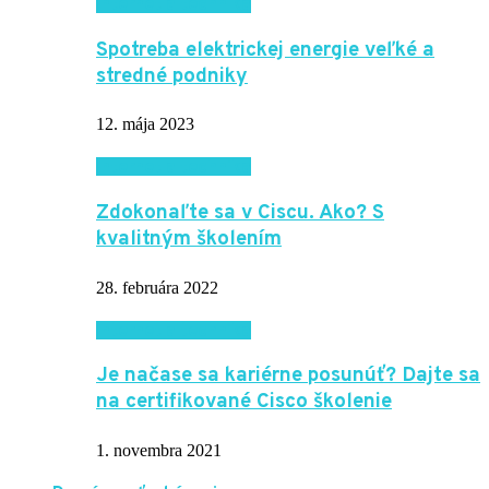
Internet a technika
Spotreba elektrickej energie veľké a
stredné podniky
12. mája 2023
Internet a technika
Zdokonaľte sa v Ciscu. Ako? S
kvalitným školením
28. februára 2022
Internet a technika
Je načase sa kariérne posunúť? Dajte sa
na certifikované Cisco školenie
1. novembra 2021