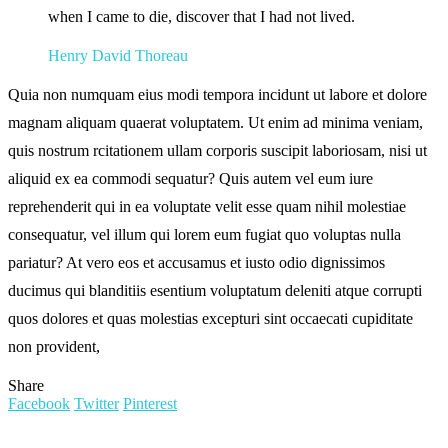
when I came to die, discover that I had not lived.
Henry David Thoreau
Quia non numquam eius modi tempora incidunt ut labore et dolore
magnam aliquam quaerat voluptatem. Ut enim ad minima veniam,
quis nostrum rcitationem ullam corporis suscipit laboriosam, nisi ut
aliquid ex ea commodi sequatur? Quis autem vel eum iure
reprehenderit qui in ea voluptate velit esse quam nihil molestiae
consequatur, vel illum qui lorem eum fugiat quo voluptas nulla
pariatur? At vero eos et accusamus et iusto odio dignissimos
ducimus qui blanditiis esentium voluptatum deleniti atque corrupti
quos dolores et quas molestias excepturi sint occaecati cupiditate
non provident,
Share
Facebook
Twitter
Pinterest