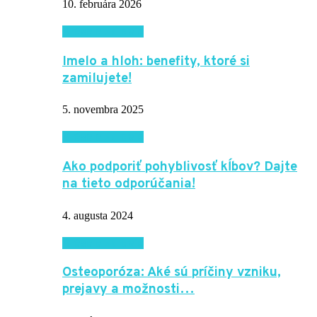
10. februára 2026
Krása a zdravie
Imelo a hloh: benefity, ktoré si
zamilujete!
5. novembra 2025
Krása a zdravie
Ako podporiť pohyblivosť kĺbov? Dajte
na tieto odporúčania!
4. augusta 2024
Krása a zdravie
Osteoporóza: Aké sú príčiny vzniku,
prejavy a možnosti…