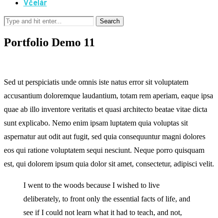
Včelár
Portfolio Demo 11
Sed ut perspiciatis unde omnis iste natus error sit voluptatem
accusantium doloremque laudantium, totam rem aperiam, eaque ipsa
quae ab illo inventore veritatis et quasi architecto beatae vitae dicta
sunt explicabo. Nemo enim ipsam luptatem quia voluptas sit
aspernatur aut odit aut fugit, sed quia consequuntur magni dolores
eos qui ratione voluptatem sequi nesciunt. Neque porro quisquam
est, qui dolorem ipsum quia dolor sit amet, consectetur, adipisci velit.
I went to the woods because I wished to live
deliberately, to front only the essential facts of life, and
see if I could not learn what it had to teach, and not,