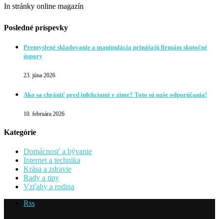
In stránky online magazín
Posledné príspevky
Premyslené skladovanie a manipulácia prinášajú firmám skutočné
úspory
23. júna 2026
Ako sa chrániť pred infekciami v zime? Toto sú naše odporúčania!
10. februára 2026
Kategórie
Domácnosť a bývanie
Internet a technika
Krása a zdravie
Rady a tipy
Vzťahy a rodina
Rss