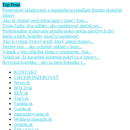
Top Posts
Premyslené skladovanie a manipulácia prinášajú firmám skutočné
úspory
Ako sa chrániť pred infekciami v zime? Toto...
Dvaja ľudia, dva zážitky: ako naplánovať darček pre...
Profesionálne sťahovanie prináša pokoj počas náročných dní
Imelo a hloh: benefity, ktoré si zamilujete!
Ako si vybrať bytový textil, ktorý zmení domov...
Strešný box – ako ochrániť náklad v boxe...
Vápnik a jeho dôležitá úloha v organizme: Aké...
Vedeli ste, že havarijné poistenie pokrýva aj opravy...
Reverzná logistika – ako sa mení logistika v...
KONTAKT
CHCEM INZEROVAŤ
News.sk
BOLD.sk
SEN.sk
Top5.sk
Familia.sk
Gazda.sk
magazinbyvanie.sk
Wellness magazín.sk
cestujte.sk
Šálka kávy.sk