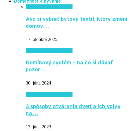
Domácnosť a bývanie
Domácnosť a bývanie
Ako si vybrať bytový textil, ktorý zmení
domov…
17. októbra 2025
Domácnosť a bývanie
Komínový systém – na čo si dávať
pozor…
30. júna 2024
Domácnosť a bývanie
3 spôsoby otvárania dverí a ich vplyv
na…
13. júna 2023