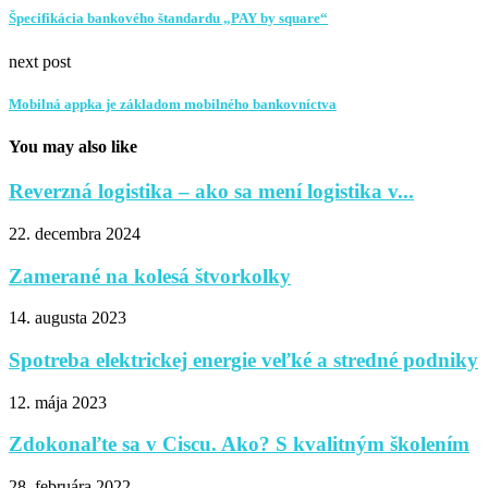
Špecifikácia bankového štandardu „PAY by square“
next post
Mobilná appka je základom mobilného bankovníctva
You may also like
Reverzná logistika – ako sa mení logistika v...
22. decembra 2024
Zamerané na kolesá štvorkolky
14. augusta 2023
Spotreba elektrickej energie veľké a stredné podniky
12. mája 2023
Zdokonaľte sa v Ciscu. Ako? S kvalitným školením
28. februára 2022