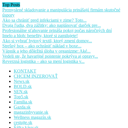
Top Posts
Premyslené skladovanie a manipulácia prinášajú firmám skutočné
úspory
Ako sa chrániť pred infekciami v zime? Toto...
Dvaja ľudia, dva zážitky: ako naplánovať darček pre...
Profesionálne sťahovanie prináša pokoj počas náročných dní
Imelo a hloh: benefity, ktoré si zamilujete!
Ako si vybrať bytový textil, ktorý zmení domov...
Strešný box – ako ochrániť náklad v boxe...
Vápnik a jeho dôležitá úloha v organizme: Aké...
Vedeli ste, že havarijné poistenie pokrýva aj opravy...
Reverzná logistika – ako sa mení logistika v...
KONTAKT
CHCEM INZEROVAŤ
News.sk
BOLD.sk
SEN.sk
Top5.sk
Familia.sk
Gazda.sk
magazinbyvanie.sk
Wellness magazín.sk
cestujte.sk
Šálka kávy.sk