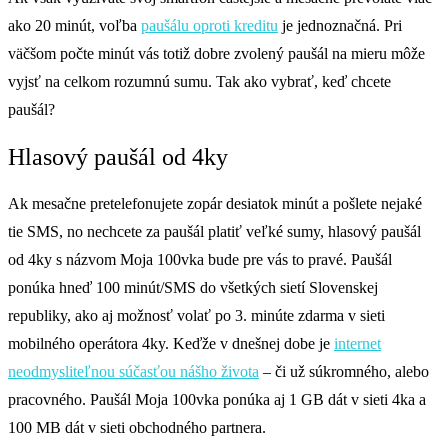
ako 20 minút, voľba
paušálu oproti kreditu
je jednoznačná. Pri
väčšom počte minút vás totiž dobre zvolený paušál na mieru môže
vyjsť na celkom rozumnú sumu. Tak ako vybrať, keď chcete
paušál?
Hlasový paušál od 4ky
Ak mesačne pretelefonujete zopár desiatok minút a pošlete nejaké
tie SMS, no nechcete za paušál platiť veľké sumy, hlasový paušál
od 4ky s názvom Moja 100vka bude pre vás to pravé. Paušál
ponúka hneď 100 minút/SMS do všetkých sietí Slovenskej
republiky, ako aj možnosť volať po 3. minúte zdarma v sieti
mobilného operátora 4ky. Keďže v dnešnej dobe je
internet
neodmysliteľnou súčasťou nášho života
– či už súkromného, alebo
pracovného. Paušál Moja 100vka ponúka aj 1 GB dát v sieti 4ka a
100 MB dát v sieti obchodného partnera.