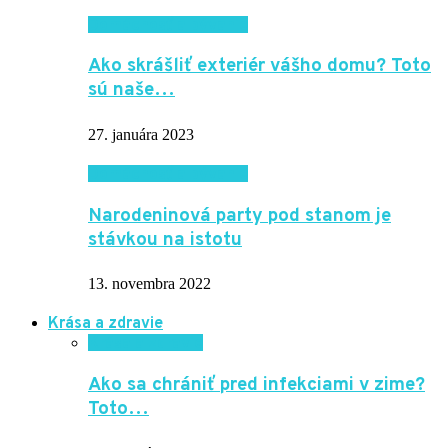
Domácnosť a bývanie
Ako skrášliť exteriér vášho domu? Toto
sú naše…
27. januára 2023
Domácnosť a bývanie
Narodeninová party pod stanom je
stávkou na istotu
13. novembra 2022
Krása a zdravie
Krása a zdravie
Ako sa chrániť pred infekciami v zime?
Toto…