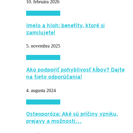
10. februára 2026
Krása a zdravie
Imelo a hloh: benefity, ktoré si
zamilujete!
5. novembra 2025
Krása a zdravie
Ako podporiť pohyblivosť kĺbov? Dajte
na tieto odporúčania!
4. augusta 2024
Krása a zdravie
Osteoporóza: Aké sú príčiny vzniku,
prejavy a možnosti…