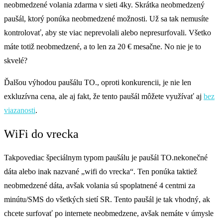
neobmedzené volania zdarma v sieti 4ky. Skrátka neobmedzený
paušál, ktorý ponúka neobmedzené možnosti. Už sa tak nemusíte
kontrolovať, aby ste viac neprevolali alebo nepresurfovali. Všetko
máte totiž neobmedzené, a to len za 20 € mesačne. No nie je to
skvelé?
Ďalšou výhodou paušálu TO., oproti konkurencii, je nie len
exkluzívna cena, ale aj fakt, že tento paušál môžete využívať aj
bez
viazanosti
.
WiFi do vrecka
Takpovediac špeciálnym typom paušálu je paušál TO.nekonečné
dáta alebo inak nazvané „wifi do vrecka“. Ten ponúka taktiež
neobmedzené dáta, avšak volania sú spoplatnené 4 centmi za
minútu/SMS do všetkých sietí SR. Tento paušál je tak vhodný, ak
chcete surfovať po internete neobmedzene, avšak nemáte v úmysle