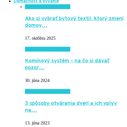
Domácnosť a bývanie
Domácnosť a bývanie
Ako si vybrať bytový textil, ktorý zmení
domov…
17. októbra 2025
Domácnosť a bývanie
Komínový systém – na čo si dávať
pozor…
30. júna 2024
Domácnosť a bývanie
3 spôsoby otvárania dverí a ich vplyv
na…
13. júna 2023