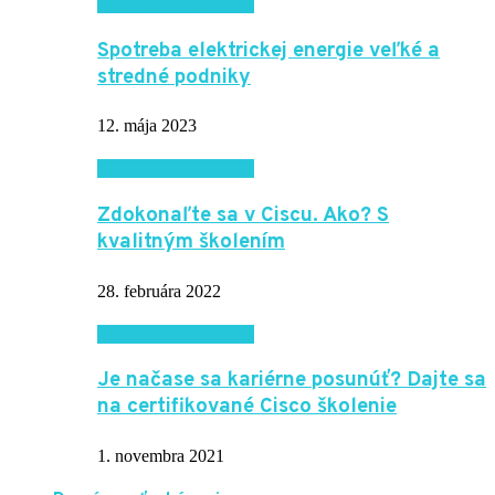
Internet a technika
Spotreba elektrickej energie veľké a
stredné podniky
12. mája 2023
Internet a technika
Zdokonaľte sa v Ciscu. Ako? S
kvalitným školením
28. februára 2022
Internet a technika
Je načase sa kariérne posunúť? Dajte sa
na certifikované Cisco školenie
1. novembra 2021