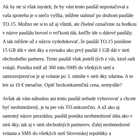
Ak by ste si však mysleli, že by vám tento paušál nepostačoval a
vaša spotreba je o niečo vyššia, môžete siahnuť po druhom paušále
TO.15. Možno ste si to už aj všimli, ale číselné označenie za bodkou
v názve paušálu hovorí o veľkosti dát, keďže ide o dátové paušály.
A tak môžete už z názvu vydedukovať, že paušál TO.15 ponúkne
15 GB dát v sieti 4ky a rovnako ako prvý paušál 1 GB dát v sieti
obchodného partnera. Tento paušál však poteší tých z vás, ktorí radi
volajú. Ponúka totiž až 300 min./SMS do všetkých sietí a
samozrejmosťou je aj volanie po 3. minúte v sieti 4ky zdarma. A to
len za 10 € mesačne. Opäť bezkonkurenčná cena, nemyslíte?
Avšak ak vám náhodou ani tento paušál nebude vyhovovať a chcete
byť neobmedzený, je tu pre vás TO.nekonečno. A už ako aj
samotný názov prezrádza, paušál ponúka neobmedzené dáta ako v
sieti 4ky, tak aj v sieti obchodných partnerov, ďalej neobmedzené
volania a SMS do všetkých sietí Slovenskej republiky a