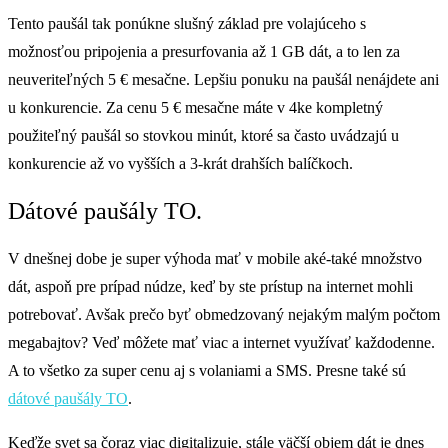
Tento paušál tak ponúkne slušný základ pre volajúceho s
možnosťou pripojenia a presurfovania až 1 GB dát, a to len za
neuveriteľných 5 € mesačne. Lepšiu ponuku na paušál nenájdete ani
u konkurencie. Za cenu 5 € mesačne máte v 4ke kompletný
použiteľný paušál so stovkou minút, ktoré sa často uvádzajú u
konkurencie až vo vyšších a 3-krát drahších balíčkoch.
Dátové paušály TO.
V dnešnej dobe je super výhoda mať v mobile aké-také množstvo
dát, aspoň pre prípad núdze, keď by ste prístup na internet mohli
potrebovať. Avšak prečo byť obmedzovaný nejakým malým počtom
megabajtov? Veď môžete mať viac a internet využívať každodenne.
A to všetko za super cenu aj s volaniami a SMS. Presne také sú
dátové paušály TO
.
Keďže svet sa čoraz viac digitalizuje, stále väčší objem dát je dnes