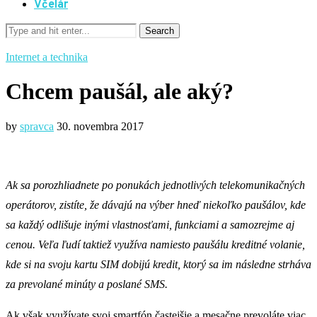
Včelár
Internet a technika
Chcem paušál, ale aký?
by
spravca
30. novembra 2017
Ak sa porozhliadnete po ponukách jednotlivých telekomunikačných
operátorov, zistíte, že dávajú na výber hneď niekoľko paušálov, kde
sa každý odlišuje inými vlastnosťami, funkciami a samozrejme aj
cenou. Veľa ľudí taktiež využíva namiesto paušálu kreditné volanie,
kde si na svoju kartu SIM dobijú kredit, ktorý sa im následne strháva
za prevolané minúty a poslané SMS.
Ak však využívate svoj smartfón častejšie a mesačne prevoláte viac