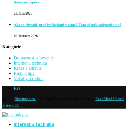
skutočné úspory
23. júna 2026
Ako sa chrániť pred infekciami v zime? Toto sú naše odporúčania!
10. februára 2026
Kategórie
Domácnosť a bývanie
Internet a technika
Krása a zdravie
Rady a tipy
Vzťahy a rodina
Rss
@2020
Blueinfo s.r.o.
- All Right Reserved. Made with ♥ by
RevoMind United
States LLC
Internet a technika