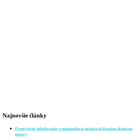
Najnovšie články
Premyslené skladovanie a manipulácia prinášajú firmám skutočné
úspory