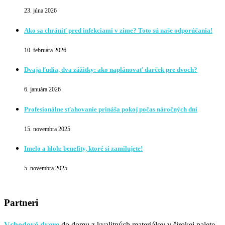
23. júna 2026
Ako sa chrániť pred infekciami v zime? Toto sú naše odporúčania!
10. februára 2026
Dvaja ľudia, dva zážitky: ako naplánovať darček pre dvoch?
6. januára 2026
Profesionálne sťahovanie prináša pokoj počas náročných dní
15. novembra 2025
Imelo a hloh: benefity, ktoré si zamilujete!
5. novembra 2025
Partneri
Vchodové dvere
do domu z kvalitných materiálov v širokej palete