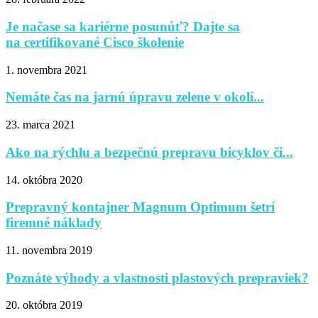
Je načase sa kariérne posunúť? Dajte sa
na certifikované Cisco školenie
1. novembra 2021
Nemáte čas na jarnú úpravu zelene v okolí...
23. marca 2021
Ako na rýchlu a bezpečnú prepravu bicyklov či...
14. októbra 2020
Prepravný kontajner Magnum Optimum šetrí
firemné náklady
11. novembra 2019
Poznáte výhody a vlastnosti plastových prepraviek?
20. októbra 2019