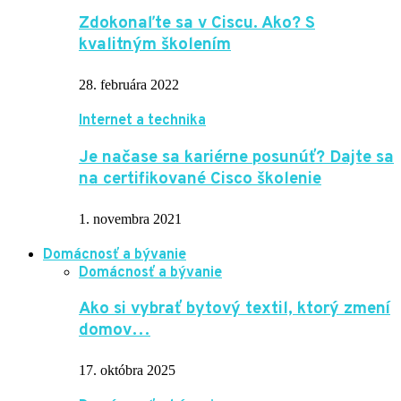
Zdokonaľte sa v Ciscu. Ako? S
kvalitným školením
28. februára 2022
Internet a technika
Je načase sa kariérne posunúť? Dajte sa
na certifikované Cisco školenie
1. novembra 2021
Domácnosť a bývanie
Domácnosť a bývanie
Ako si vybrať bytový textil, ktorý zmení
domov…
17. októbra 2025