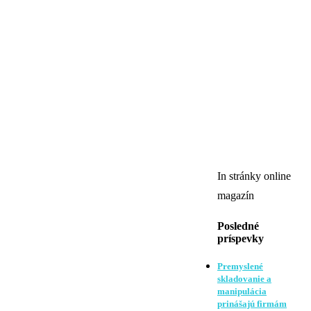
In stránky online
magazín
Posledné
príspevky
Premyslené
skladovanie a
manipulácia
prinášajú firmám