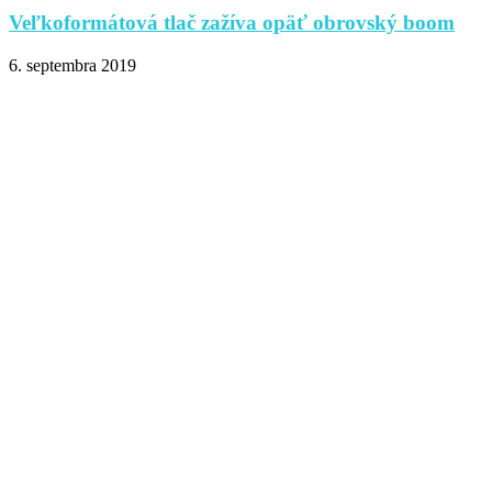
Veľkoformátová tlač zažíva opäť obrovský boom
6. septembra 2019