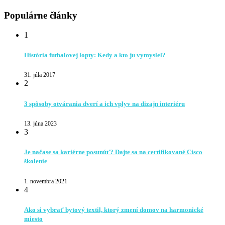
Populárne články
1
História futbalovej lopty: Kedy a kto ju vymyslel?
31. júla 2017
2
3 spôsoby otvárania dverí a ich vplyv na dizajn interiéru
13. júna 2023
3
Je načase sa kariérne posunúť? Dajte sa na certifikované Cisco
školenie
1. novembra 2021
4
Ako si vybrať bytový textil, ktorý zmení domov na harmonické
miesto