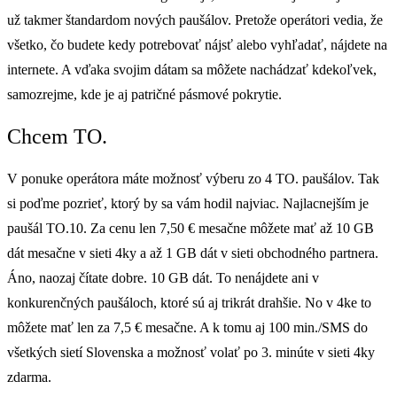
už takmer štandardom nových paušálov. Pretože operátori vedia, že
všetko, čo budete kedy potrebovať nájsť alebo vyhľadať, nájdete na
internete. A vďaka svojim dátam sa môžete nachádzať kdekoľvek,
samozrejme, kde je aj patričné pásmové pokrytie.
Chcem TO.
V ponuke operátora máte možnosť výberu zo 4 TO. paušálov. Tak
si poďme pozrieť, ktorý by sa vám hodil najviac. Najlacnejším je
paušál TO.10. Za cenu len 7,50 € mesačne môžete mať až 10 GB
dát mesačne v sieti 4ky a až 1 GB dát v sieti obchodného partnera.
Áno, naozaj čítate dobre. 10 GB dát. To nenájdete ani v
konkurenčných paušáloch, ktoré sú aj trikrát drahšie. No v 4ke to
môžete mať len za 7,5 € mesačne. A k tomu aj 100 min./SMS do
všetkých sietí Slovenska a možnosť volať po 3. minúte v sieti 4ky
zdarma.